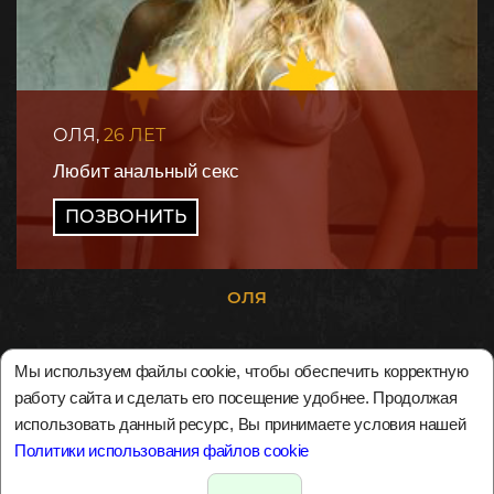
ОЛЯ,
26 ЛЕТ
Любит анальный секс
ПОЗВОНИТЬ
ОЛЯ
Мы используем файлы cookie, чтобы обеспечить корректную
работу сайта и сделать его посещение удобнее. Продолжая
использовать данный ресурс, Вы принимаете условия нашей
Политики использования файлов cookie
Карта
Главная
Об услуге
Тарифы
Вакансии
Контакты
сайта